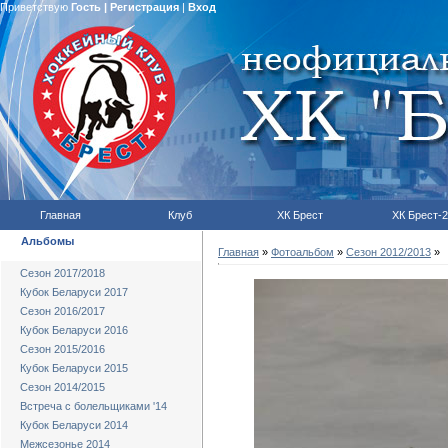
Приветствую
Гость
|
Регистрация
|
Вход
Главная
Клуб
ХК Брест
ХК Брест-2
Альбомы
Главная
»
Фотоальбом
»
Сезон 2012/2013
»
Сезон 2017/2018
Кубок Беларуси 2017
Сезон 2016/2017
Кубок Беларуси 2016
Сезон 2015/2016
Кубок Беларуси 2015
Сезон 2014/2015
Встреча с болельщиками '14
Кубок Беларуси 2014
Межсезонье 2014