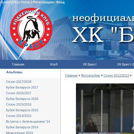
Приветствую
Гость
|
Регистрация
|
Вход
Главная
Клуб
ХК Брест
ХК Брест-2
Альбомы
Главная
»
Фотоальбом
»
Сезон 2012/2013
»
Сезон 2017/2018
Кубок Беларуси 2017
Сезон 2016/2017
Кубок Беларуси 2016
Сезон 2015/2016
Кубок Беларуси 2015
Сезон 2014/2015
Встреча с болельщиками '14
Кубок Беларуси 2014
Межсезонье 2014