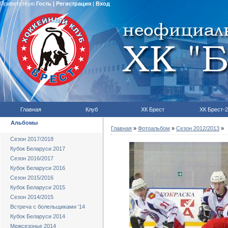
Приветствую
Гость
|
Регистрация
|
Вход
Главная
Клуб
ХК Брест
ХК Брест-2
Альбомы
Главная
»
Фотоальбом
»
Сезон 2012/2013
»
Сезон 2017/2018
Кубок Беларуси 2017
Сезон 2016/2017
Кубок Беларуси 2016
Сезон 2015/2016
Кубок Беларуси 2015
Сезон 2014/2015
Встреча с болельщиками '14
Кубок Беларуси 2014
Межсезонье 2014