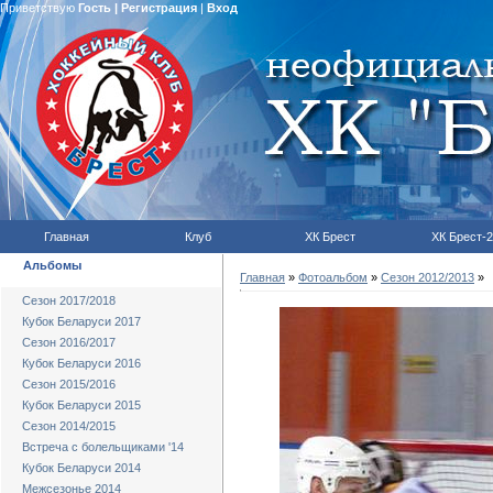
Приветствую
Гость
|
Регистрация
|
Вход
Главная
Клуб
ХК Брест
ХК Брест-2
Альбомы
Главная
»
Фотоальбом
»
Сезон 2012/2013
»
Сезон 2017/2018
Кубок Беларуси 2017
Сезон 2016/2017
Кубок Беларуси 2016
Сезон 2015/2016
Кубок Беларуси 2015
Сезон 2014/2015
Встреча с болельщиками '14
Кубок Беларуси 2014
Межсезонье 2014