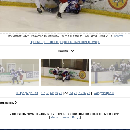
Просмотров: 3122 | Размеры: 1600x900px/138.7Kb | Рейтинг: 0.0/0 | Дата: 29.01.2015 |
hcbrest
Просмотреть фотографию в реальном размере
« Предыдущая
|
67
68
69
70
71
[
72
]
73
74
75
76
77
|
Следующая »
ентариев:
0
Добавлять комментарии могут только зарегистрированные пользователи.
[
Регистрация
|
Вход
]