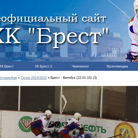
ХК Брест
ХК Брест-2
Чемпионат
Мультимедиа
отоальбом
»
Сезон 2014/2015
» Брест - Витебск (22.01.15) (3)