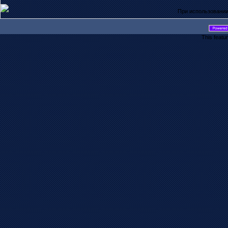
При использовании
This featu