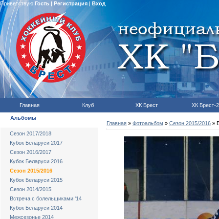
Приветствую
Гость
|
Регистрация
|
Вход
Главная
Клуб
ХК Брест
ХК Брест-2
Альбомы
Главная
»
Фотоальбом
»
Сезон 2015/2016
» Б
Сезон 2017/2018
Кубок Беларуси 2017
Сезон 2016/2017
Кубок Беларуси 2016
Сезон 2015/2016
Кубок Беларуси 2015
Сезон 2014/2015
Встреча с болельщиками '14
Кубок Беларуси 2014
Межсезонье 2014