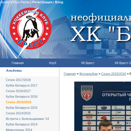
Приветствую
Гость
|
Регистрация
|
Вход
Главная
Клуб
ХК Брест
ХК Брест-2
Альбомы
Главная
»
Фотоальбом
»
Сезон 2015/2016
» Б
Сезон 2017/2018
Кубок Беларуси 2017
Сезон 2016/2017
Кубок Беларуси 2016
Сезон 2015/2016
Кубок Беларуси 2015
Сезон 2014/2015
Встреча с болельщиками '14
Кубок Беларуси 2014
Межсезонье 2014