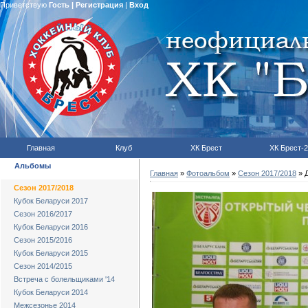
Приветствую
Гость
|
Регистрация
|
Вход
Главная
Клуб
ХК Брест
ХК Брест-2
Альбомы
Главная
»
Фотоальбом
»
Сезон 2017/2018
» Д
Сезон 2017/2018
Кубок Беларуси 2017
Сезон 2016/2017
Кубок Беларуси 2016
Сезон 2015/2016
Кубок Беларуси 2015
Сезон 2014/2015
Встреча с болельщиками '14
Кубок Беларуси 2014
Межсезонье 2014