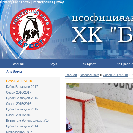
Приветствую
Гость
|
Регистрация
|
Вход
Главная
Клуб
ХК Брест
ХК Брест-2
Альбомы
Главная
»
Фотоальбом
»
Сезон 2017/2018
» Д
Сезон 2017/2018
Кубок Беларуси 2017
Сезон 2016/2017
Кубок Беларуси 2016
Сезон 2015/2016
Кубок Беларуси 2015
Сезон 2014/2015
Встреча с болельщиками '14
Кубок Беларуси 2014
Межсезонье 2014