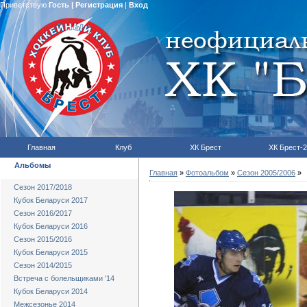
Приветствую
Гость
|
Регистрация
|
Вход
Главная
Клуб
ХК Брест
ХК Брест-2
Альбомы
Главная
»
Фотоальбом
»
Сезон 2005/2006
»
Сезон 2017/2018
Кубок Беларуси 2017
Сезон 2016/2017
Кубок Беларуси 2016
Сезон 2015/2016
Кубок Беларуси 2015
Сезон 2014/2015
Встреча с болельщиками '14
Кубок Беларуси 2014
Межсезонье 2014