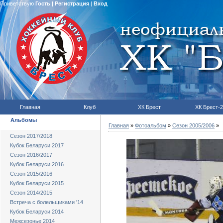
Приветствую
Гость
|
Регистрация
|
Вход
Главная
Клуб
ХК Брест
ХК Брест-2
Альбомы
Главная
»
Фотоальбом
»
Сезон 2005/2006
»
Сезон 2017/2018
Кубок Беларуси 2017
Сезон 2016/2017
Кубок Беларуси 2016
Сезон 2015/2016
Кубок Беларуси 2015
Сезон 2014/2015
Встреча с болельщиками '14
Кубок Беларуси 2014
Межсезонье 2014